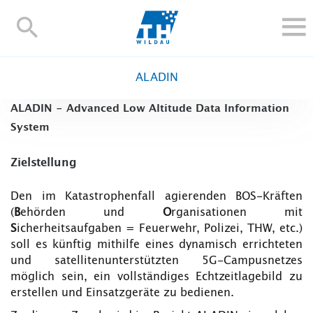
TH-
Wildau
STUDIEREN UND WEITERBILDEN
ALADIN
IM STUDIUM
ALADIN - Advanced Low Altitude Data Information
FORSCHUNG UND TRANSFER
System
ALUMNI
HOCHSCHULE
Zielstellung
INTERNATIONAL
Den im Katastrophenfall agierenden BOS-Kräften
BESCHÄFTIGTE
(
B
ehörden und
O
rganisationen mit
S
icherheitsaufgaben = Feuerwehr, Polizei, THW, etc.)
Blogs
Kontakt und Anfahrt
Webmail
Moodle
soll es künftig mithilfe eines dynamisch errichteten
TH Online-Portal
Personensuche
English
und satellitenunterstützten 5G-Campusnetzes
möglich sein, ein vollständiges Echtzeitlagebild zu
erstellen und Einsatzgeräte zu bedienen.