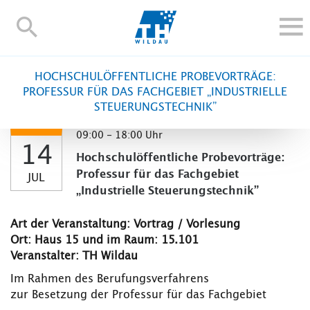
TH-
Wildau
STUDIEREN UND WEITERBILDEN
HOCHSCHULÖFFENTLICHE PROBEVORTRÄGE:
IM STUDIUM
PROFESSUR FÜR DAS FACHGEBIET „INDUSTRIELLE
STEUERUNGSTECHNIK”
FORSCHUNG UND TRANSFER
ALUMNI
09:00 - 18:00 Uhr
14
HOCHSCHULE
Hochschulöffentliche Probevorträge:
Professur für das Fachgebiet
JUL
INTERNATIONAL
„Industrielle Steuerungstechnik”
BESCHÄFTIGTE
Art der Veranstaltung: Vortrag / Vorlesung
Blogs
Kontakt und Anfahrt
Webmail
Moodle
Ort: Haus 15 und im Raum: 15.101
TH Online-Portal
Personensuche
English
Veranstalter: TH Wildau
Im Rahmen des Berufungsverfahrens
zur Besetzung der Professur für das Fachgebiet