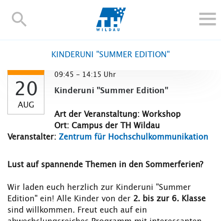
TH-
Wildau
STUDIEREN UND WEITERBILDEN
KINDERUNI "SUMMER EDITION"
IM STUDIUM
09:45 - 14:15 Uhr
FORSCHUNG UND TRANSFER
20
Kinderuni "Summer Edition"
ALUMNI
AUG
HOCHSCHULE
Art der Veranstaltung: Workshop
Ort: Campus der TH Wildau
INTERNATIONAL
Veranstalter:
Zentrum für Hochschulkommunikation
BESCHÄFTIGTE
Blogs
Kontakt und Anfahrt
Webmail
Moodle
Lust auf spannende Themen in den Sommerferien?
TH Online-Portal
Personensuche
English
Wir laden euch herzlich zur Kinderuni "Summer
Edition" ein! Alle Kinder von der
2. bis zur 6. Klasse
sind willkommen. Freut euch auf ein