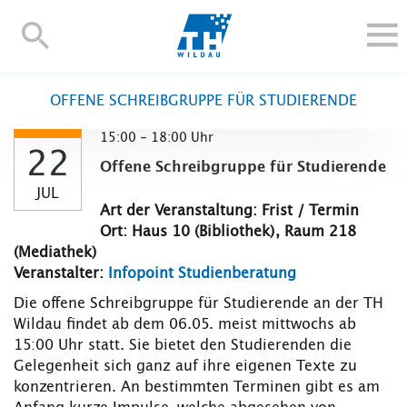
TH-
Wildau
STUDIEREN UND WEITERBILDEN
OFFENE SCHREIBGRUPPE FÜR STUDIERENDE
IM STUDIUM
15:00 - 18:00 Uhr
FORSCHUNG UND TRANSFER
22
Offene Schreibgruppe für Studierende
ALUMNI
JUL
HOCHSCHULE
Art der Veranstaltung: Frist / Termin
Ort: Haus 10 (Bibliothek), Raum 218
INTERNATIONAL
(Mediathek)
BESCHÄFTIGTE
Veranstalter:
Infopoint Studienberatung
Blogs
Kontakt und Anfahrt
Webmail
Moodle
Die offene Schreibgruppe für Studierende an der TH
Wildau findet ab dem 06.05. meist mittwochs ab
TH Online-Portal
Personensuche
English
15:00 Uhr statt. Sie bietet den Studierenden die
Gelegenheit sich ganz auf ihre eigenen Texte zu
konzentrieren. An bestimmten Terminen gibt es am