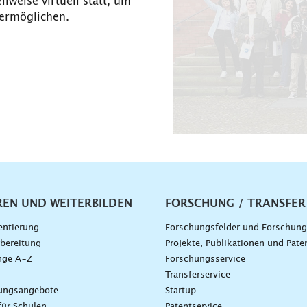
lweise virtuell statt, um
 ermöglichen.
vigation
REN UND WEITERBILDEN
FORSCHUNG / TRANSFER
entierung
Forschungsfelder und Forschun
bereitung
Projekte, Publikationen und Pate
nge A–Z
Forschungsservice
g
Transferservice
dungsangebote
Startup
für Schulen
Patentservice