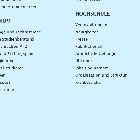
chule kennenlernen
HOCHSCHULE
DIUM
Veranstaltungen
nge und Fachbereiche
Neuigkeiten
e Studienberatung
Presse
anisation A-Z
Publikationen
und Prüfungsplan
Amtliche Mitteilungen
leitung
Über uns
nal studieren
Jobs und Karriere
ben
Organisation und Struktur
sport
Fachbereiche
Karriere