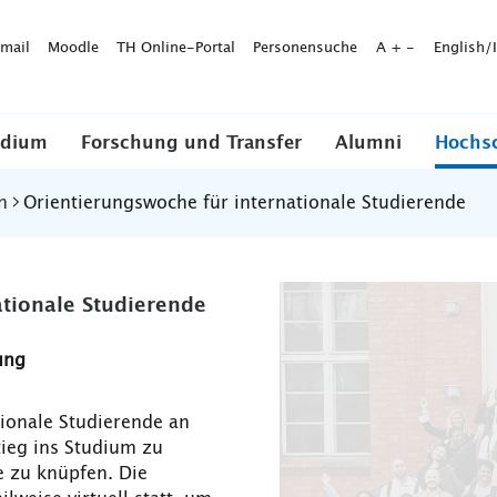
mail
Moodle
TH Online-Portal
Personensuche
A
+
-
English/
udium
Forschung und Transfer
Alumni
Hochs
n
Orientierungswoche für internationale Studierende
tionale Studierende
ung
ionale Studierende an
ieg ins Studium zu
e zu knüpfen. Die