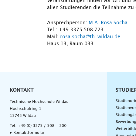
Veranstaltungen finden vor Ort und tei
allen Studierenden die Teilnahme zu
Ansprechperson:
M.A. Rosa Socha
Tel.: +49 3375 508 723
Mail:
rosa.socha@th-wildau.de
Haus 13, Raum 033
KONTAKT
Unterna
STUDIE
Studienori
Technische Hochschule Wildau
Studienvor
Hochschulring 1
Studiengä
15745 Wildau
Bewerbun
Tel:
+49 (0) 3375 / 508 - 300
Weiterbil
▸ Kontaktformular
Angebote 