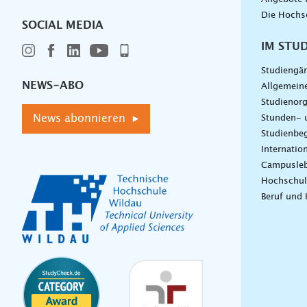
Die Hochs
SOCIAL MEDIA
IM STU
Studiengä
NEWS-ABO
Allgemein
Studienorg
News abonnieren ▸
Stunden- 
Studienbeg
Internatio
Campusle
Hochschul
Beruf und 