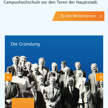
Campushochschule vor den Toren der Hauptstadt.
Zu den Meilensteinen
Die Gründung
zurück
we