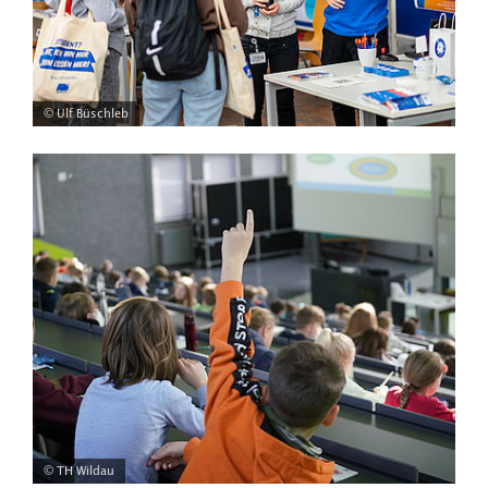
© Ulf Büschleb
© TH Wildau