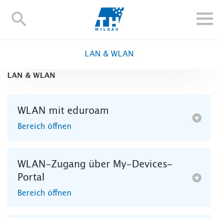
TH-
Wildau
STUDIEREN UND WEITERBILDEN
LAN & WLAN
IM STUDIUM
LAN & WLAN
FORSCHUNG UND TRANSFER
ALUMNI
WLAN mit eduroam
HOCHSCHULE
Bereich öffnen
INTERNATIONAL
BESCHÄFTIGTE
Blogs
Kontakt und Anfahrt
Webmail
Moodle
WLAN-Zugang über My-Devices-
Portal
TH Online-Portal
Personensuche
English
Bereich öffnen