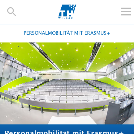
TH-
Wildau
STUDIEREN UND WEITERBILDEN
PERSONALMOBILITÄT MIT ERASMUS+
IM STUDIUM
FORSCHUNG UND TRANSFER
ALUMNI
HOCHSCHULE
INTERNATIONAL
BESCHÄFTIGTE
Blogs
Kontakt und Anfahrt
Webmail
Moodle
TH Online-Portal
Personensuche
English
Personalmobilität mit Erasmus+