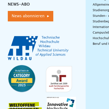
NEWS-ABO
Allgemein
Studienorg
News abonnieren ▸
Stunden- 
Studienbeg
Internatio
Campusle
Hochschul
Beruf und 