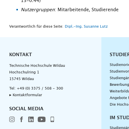
13-0.44)
Nutzergruppen
: Mitarbeitende, Studierende
Verantwortlich für diese Seite:
Dipl.-Ing. Susanne Lutz
KONTAKT
Unterna
STUDIE
Studienori
Technische Hochschule Wildau
Studienvor
Hochschulring 1
Studiengä
15745 Wildau
Bewerbun
Tel:
+49 (0) 3375 / 508 - 300
Weiterbil
▸ Kontaktformular
Angebote 
Die Hochs
SOCIAL MEDIA
IM STU
Studiengä