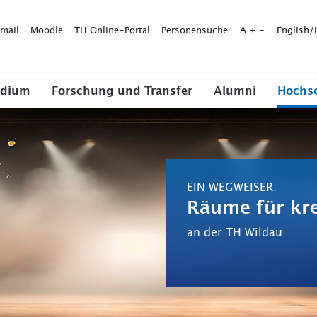
mail
Moodle
TH Online-Portal
Personensuche
A
+
-
English/
udium
Forschung und Transfer
Alumni
Hochs
EIN WEGWEISER:
Räume für kre
an der TH Wildau