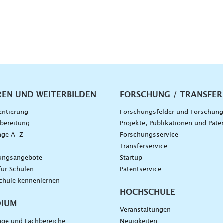
vigation
REN UND WEITERBILDEN
FORSCHUNG / TRANSFER
entierung
Forschungsfelder und Forschun
bereitung
Projekte, Publikationen und Pate
nge A–Z
Forschungsservice
g
Transferservice
dungsangebote
Startup
für Schulen
Patentservice
chule kennenlernen
HOCHSCHULE
DIUM
Veranstaltungen
nge und Fachbereiche
Neuigkeiten