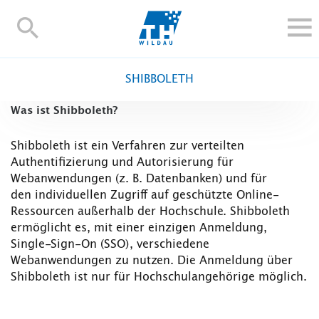
TH-
Wildau
STUDIEREN UND WEITERBILDEN
SHIBBOLETH
IM STUDIUM
Was ist Shibboleth?
FORSCHUNG UND TRANSFER
ALUMNI
Shibboleth ist ein Verfahren zur verteilten
Authentifizierung und Autorisierung für
HOCHSCHULE
Webanwendungen (z. B. Datenbanken) und für
INTERNATIONAL
den individuellen Zugriff auf geschützte Online-
BESCHÄFTIGTE
Ressourcen außerhalb der Hochschule. Shibboleth
ermöglicht es, mit einer einzigen Anmeldung,
Blogs
Kontakt und Anfahrt
Webmail
Moodle
Single-Sign-On (SSO), verschiedene
TH Online-Portal
Personensuche
English
Webanwendungen zu nutzen. Die Anmeldung über
Shibboleth ist nur für Hochschulangehörige möglich.