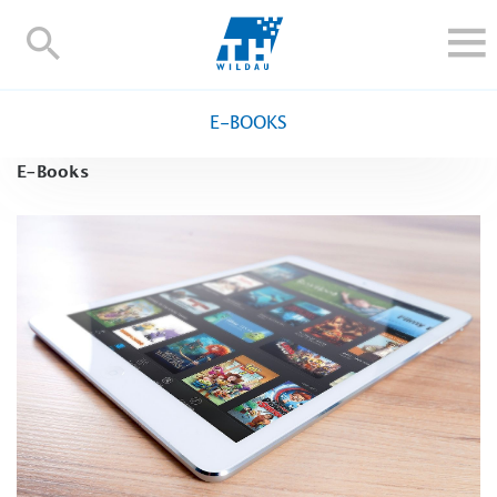
TH-
Wildau
STUDIEREN UND WEITERBILDEN
E-BOOKS
IM STUDIUM
E-Books
FORSCHUNG UND TRANSFER
ALUMNI
HOCHSCHULE
INTERNATIONAL
BESCHÄFTIGTE
Blogs
Kontakt und Anfahrt
Webmail
Moodle
TH Online-Portal
Personensuche
English