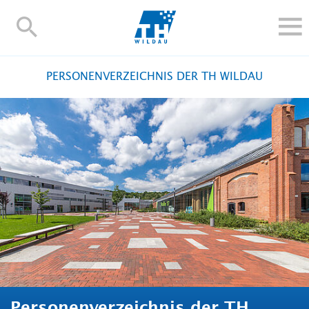
TH-
Wildau
STUDIEREN UND WEITERBILDEN
PERSONENVERZEICHNIS DER TH WILDAU
IM STUDIUM
FORSCHUNG UND TRANSFER
ALUMNI
HOCHSCHULE
INTERNATIONAL
BESCHÄFTIGTE
Blogs
Kontakt und Anfahrt
Webmail
Moodle
TH Online-Portal
Personensuche
English
Personenverzeichnis der TH