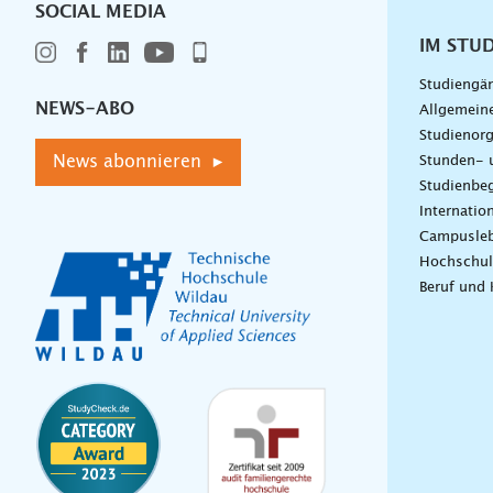
SOCIAL MEDIA
IM STU
Studiengä
NEWS-ABO
Allgemein
Studienorg
News abonnieren ▸
Stunden- 
Studienbeg
Internatio
Campusle
Hochschul
Beruf und 