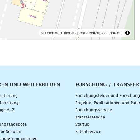
vigation
REN UND WEITERBILDEN
FORSCHUNG / TRANSFER
entierung
Forschungsfelder und Forschun
bereitung
Projekte, Publikationen und Pate
nge A–Z
Forschungsservice
g
Transferservice
dungsangebote
Startup
für Schulen
Patentservice
chule kennenlernen