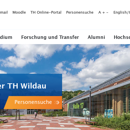
mail
Moodle
TH Online-Portal
Personensuche
A
+
-
English/
udium
Forschung und Transfer
Alumni
Hochs
er TH Wildau
Personensuche