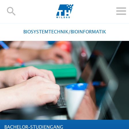
TH-
Wildau
STUDIEREN UND WEITERBILDEN
BIOSYSTEMTECHNIK/BIOINFORMATIK
IM STUDIUM
FORSCHUNG UND TRANSFER
ALUMNI
HOCHSCHULE
INTERNATIONAL
BESCHÄFTIGTE
Blogs
Kontakt und Anfahrt
Webmail
Moodle
TH Online-Portal
Personensuche
English
BACHELOR-STUDIENGANG