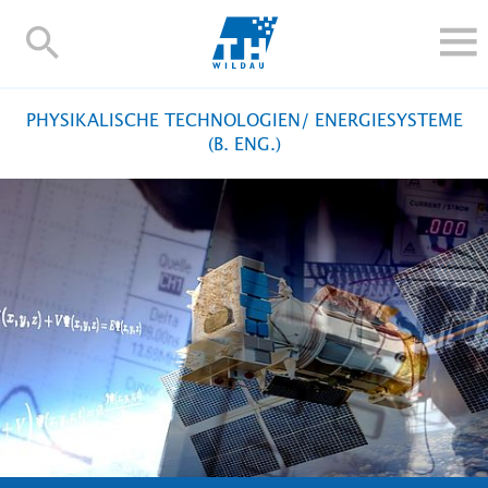
TH-
Wildau
STUDIEREN UND WEITERBILDEN
PHYSIKALISCHE TECHNOLOGIEN/ ENERGIESYSTEME
IM STUDIUM
(B. ENG.)
FORSCHUNG UND TRANSFER
ALUMNI
HOCHSCHULE
INTERNATIONAL
BESCHÄFTIGTE
Blogs
Kontakt und Anfahrt
Webmail
Moodle
TH Online-Portal
Personensuche
English