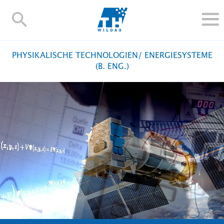
TH-
Wildau
STUDIEREN UND WEITERBILDEN
PHYSIKALISCHE TECHNOLOGIEN/ ENERGIESYSTEME
IM STUDIUM
(B. ENG.)
FORSCHUNG UND TRANSFER
ALUMNI
HOCHSCHULE
INTERNATIONAL
BESCHÄFTIGTE
Blogs
Kontakt und Anfahrt
Webmail
Moodle
TH Online-Portal
Personensuche
English