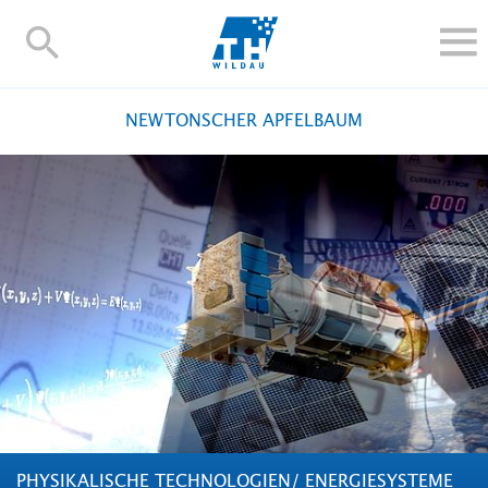
TH-
Wildau
STUDIEREN UND WEITERBILDEN
NEWTONSCHER APFELBAUM
IM STUDIUM
FORSCHUNG UND TRANSFER
ALUMNI
HOCHSCHULE
INTERNATIONAL
BESCHÄFTIGTE
Blogs
Kontakt und Anfahrt
Webmail
Moodle
TH Online-Portal
Personensuche
English
PHYSIKALISCHE TECHNOLOGIEN/ ENERGIESYSTEME