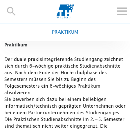
TH-
Wildau
STUDIEREN UND WEITERBILDEN
PRAKTIKUM
IM STUDIUM
Praktikum
FORSCHUNG UND TRANSFER
ALUMNI
Der duale praxisintegrierende Studiengang zeichnet
sich durch 6-wöchige praktische Studienabschnitte
HOCHSCHULE
aus. Nach dem Ende der Hochschulphase des
INTERNATIONAL
Semesters müssen Sie bis zu Beginn des
BESCHÄFTIGTE
Folgesemesters ein 6-wöchiges Praktikum
absolvieren.
Blogs
Kontakt und Anfahrt
Webmail
Moodle
Sie bewerben sich dazu bei einem beliebigen
TH Online-Portal
Personensuche
English
informatisch/technisch geprägten Unternehmen oder
bei einem Partnerunternehmen des Studienganges.
Die Praktischen Studienabschnitte im 2.+5. Semester
sind thematisch nicht weiter eingegrenzt. Die