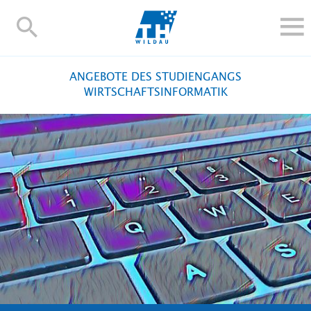
TH-
Wildau
STUDIEREN UND WEITERBILDEN
ANGEBOTE DES STUDIENGANGS
IM STUDIUM
WIRTSCHAFTSINFORMATIK
FORSCHUNG UND TRANSFER
ALUMNI
HOCHSCHULE
INTERNATIONAL
BESCHÄFTIGTE
Blogs
Kontakt und Anfahrt
Webmail
Moodle
TH Online-Portal
Personensuche
English