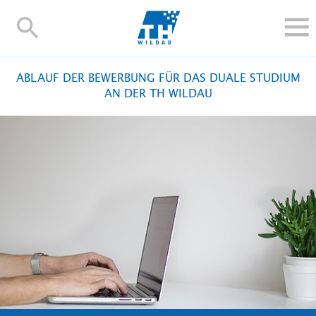
TH-
Wildau
STUDIEREN UND WEITERBILDEN
ABLAUF DER BEWERBUNG FÜR DAS DUALE STUDIUM
IM STUDIUM
AN DER TH WILDAU
FORSCHUNG UND TRANSFER
ALUMNI
HOCHSCHULE
INTERNATIONAL
BESCHÄFTIGTE
Blogs
Kontakt und Anfahrt
Webmail
Moodle
TH Online-Portal
Personensuche
English