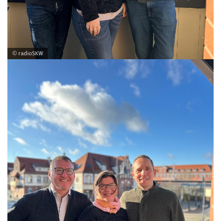
© radioSKW