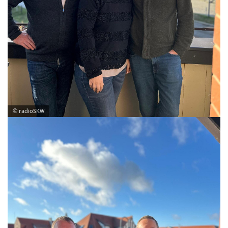
© radioSKW