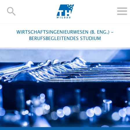
TH-
Wildau
STUDIEREN UND WEITERBILDEN
WIRTSCHAFTSINGENIEURWESEN (B. ENG.) -
IM STUDIUM
BERUFSBEGLEITENDES STUDIUM
FORSCHUNG UND TRANSFER
ALUMNI
HOCHSCHULE
INTERNATIONAL
BESCHÄFTIGTE
Blogs
Kontakt und Anfahrt
Webmail
Moodle
TH Online-Portal
Personensuche
English