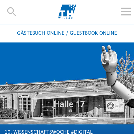
TH-
Wildau
STUDIEREN UND WEITERBILDEN
GÄSTEBUCH ONLINE / GUESTBOOK ONLINE
IM STUDIUM
FORSCHUNG UND TRANSFER
ALUMNI
HOCHSCHULE
INTERNATIONAL
BESCHÄFTIGTE
Blogs
Kontakt und Anfahrt
Webmail
Moodle
TH Online-Portal
Personensuche
English
10. WISSENSCHAFTSWOCHE #DIGITAL