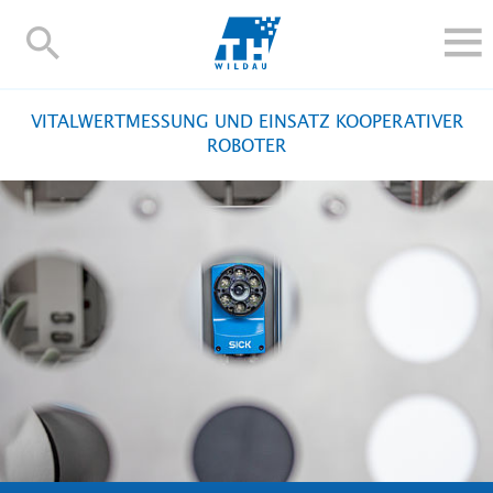
TH-
Wildau
STUDIEREN UND WEITERBILDEN
VITALWERTMESSUNG UND EINSATZ KOOPERATIVER
IM STUDIUM
ROBOTER
FORSCHUNG UND TRANSFER
ALUMNI
HOCHSCHULE
INTERNATIONAL
BESCHÄFTIGTE
Blogs
Kontakt und Anfahrt
Webmail
Moodle
TH Online-Portal
Personensuche
English