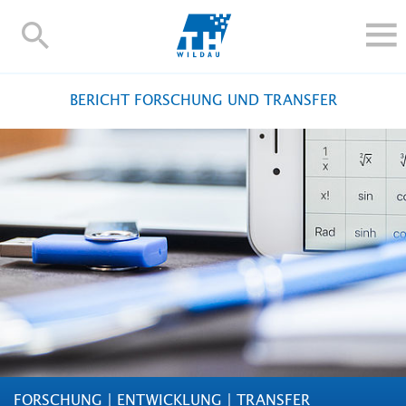
TH-
Wildau
STUDIEREN UND WEITERBILDEN
BERICHT FORSCHUNG UND TRANSFER
IM STUDIUM
FORSCHUNG UND TRANSFER
ALUMNI
HOCHSCHULE
INTERNATIONAL
BESCHÄFTIGTE
Blogs
Kontakt und Anfahrt
Webmail
Moodle
TH Online-Portal
Personensuche
English
FORSCHUNG | ENTWICKLUNG | TRANSFER