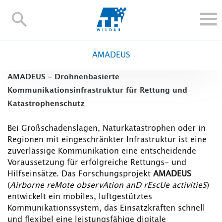
TH-
Wildau
STUDIEREN UND WEITERBILDEN
AMADEUS
IM STUDIUM
AMADEUS – Drohnenbasierte
FORSCHUNG UND TRANSFER
Kommunikationsinfrastruktur für Rettung und
ALUMNI
Katastrophenschutz
HOCHSCHULE
Bei Großschadenslagen, Naturkatastrophen oder in
INTERNATIONAL
Regionen mit eingeschränkter Infrastruktur ist eine
BESCHÄFTIGTE
zuverlässige Kommunikation eine entscheidende
Voraussetzung für erfolgreiche Rettungs- und
Blogs
Kontakt und Anfahrt
Webmail
Moodle
Hilfseinsätze. Das Forschungsprojekt
AMADEUS
TH Online-Portal
Personensuche
English
(
Airborne reMote observAtion anD rEscUe activitieS
)
entwickelt ein mobiles, luftgestütztes
Kommunikationssystem, das Einsatzkräften schnell
und flexibel eine leistungsfähige digitale