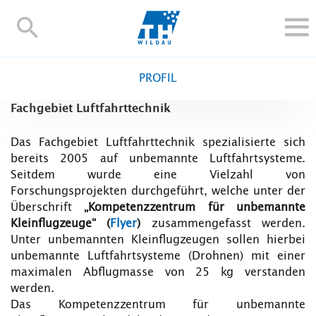
TH-
Wildau
STUDIEREN UND WEITERBILDEN
PROFIL
IM STUDIUM
Fachgebiet Luftfahrttechnik
FORSCHUNG UND TRANSFER
ALUMNI
Das Fachgebiet Luftfahrttechnik spezialisierte sich
bereits 2005 auf unbemannte Luftfahrtsysteme.
HOCHSCHULE
Seitdem wurde eine Vielzahl von
INTERNATIONAL
Forschungsprojekten durchgeführt, welche unter der
BESCHÄFTIGTE
Überschrift
„Kompetenzzentrum für unbemannte
Kleinflugzeuge“ (
Flyer
)
zusammengefasst werden.
Blogs
Kontakt und Anfahrt
Webmail
Moodle
Unter unbemannten Kleinflugzeugen sollen hierbei
unbemannte Luftfahrtsysteme (Drohnen) mit einer
TH Online-Portal
Personensuche
English
maximalen Abflugmasse von 25 kg verstanden
werden.
Das Kompetenzzentrum für unbemannte