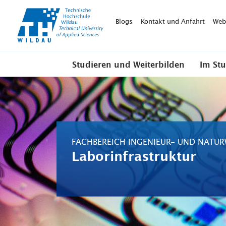
TH-
Wildau
Blogs
Kontakt und Anfahrt
Web
Studieren und Weiterbilden
Im St
FACHBEREICH INGENIEUR- UND NATU
Laborinfrastruktur