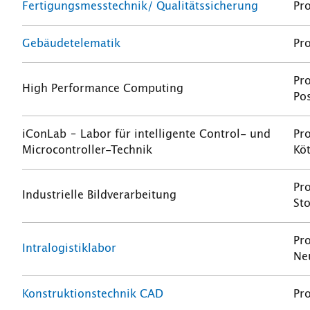
Fertigungsmesstechnik/ Qualitätssicherung
Pro
Gebäudetelematik
Pro
Pro
High Performance Computing
Pos
iConLab – Labor für intelligente Control- und
Pro
Microcontroller-Technik
Kö
Pro
Industrielle Bildverarbeitung
St
Pro
Intralogistiklabor
Ne
Konstruktionstechnik CAD
Pro