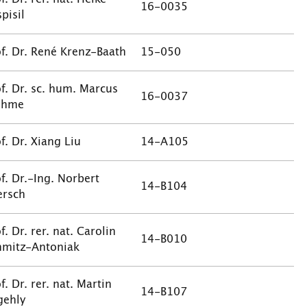
16-0035
pisil
f. Dr. René Krenz-Baath
15-050
f. Dr. sc. hum. Marcus
16-0037
ohme
f. Dr. Xiang Liu
14-A105
f. Dr.-Ing. Norbert
14-B104
ersch
f. Dr. rer. nat. Carolin
14-B010
hmitz-Antoniak
f. Dr. rer. nat. Martin
14-B107
gehly