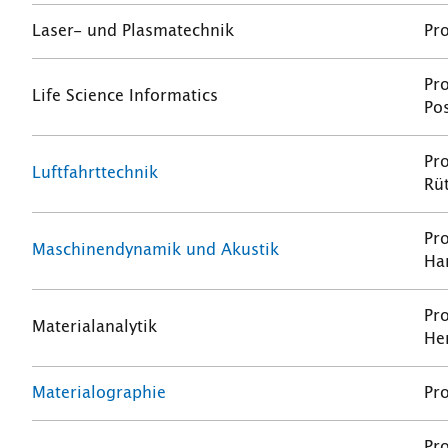
Laser- und Plasmatechnik
Pro
Pro
Life Science Informatics
Pos
Pro
Luftfahrttechnik
Rü
Pro
Maschinendynamik und Akustik
Ha
Pro
Materialanalytik
He
Materialographie
Pro
Pro