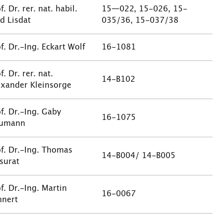
f. Dr. rer. nat. habil.
15—022, 15-026, 15-
d Lisdat
035/36, 15-037/38
f. Dr.-Ing. Eckart Wolf
16-1081
f. Dr. rer. nat.
14-B102
exander Kleinsorge
f. Dr.-Ing. Gaby
16-1075
umann
of. Dr.-Ing. Thomas
14-B004/ 14-B005
surat
f. Dr.-Ing. Martin
16-0067
hnert