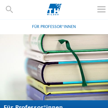
TH-
Wildau
STUDIEREN UND WEITERBILDEN
FÜR PROFESSOR*INNEN
IM STUDIUM
FORSCHUNG UND TRANSFER
ALUMNI
HOCHSCHULE
INTERNATIONAL
BESCHÄFTIGTE
Blogs
Kontakt und Anfahrt
Webmail
Moodle
TH Online-Portal
Personensuche
English
Für Professor*innen