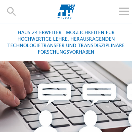
TH-
Wildau
STUDIEREN UND WEITERBILDEN
HAUS 24 ERWEITERT MÖGLICHKEITEN FÜR
IM STUDIUM
HOCHWERTIGE LEHRE, HERAUSRAGENDEN
TECHNOLOGIETRANSFER UND TRANSDISZIPLINÄRE
FORSCHUNG UND TRANSFER
FORSCHUNGSVORHABEN
ALUMNI
HOCHSCHULE
INTERNATIONAL
BESCHÄFTIGTE
Blogs
Kontakt und Anfahrt
Webmail
Moodle
TH Online-Portal
Personensuche
English