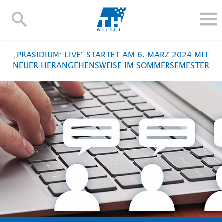
TH-
Wildau
STUDIEREN UND WEITERBILDEN
„PRÄSIDIUM: LIVE“ STARTET AM 6. MÄRZ 2024 MIT
IM STUDIUM
NEUER HERANGEHENSWEISE IM SOMMERSEMESTER
FORSCHUNG UND TRANSFER
ALUMNI
HOCHSCHULE
INTERNATIONAL
BESCHÄFTIGTE
Blogs
Kontakt und Anfahrt
Webmail
Moodle
TH Online-Portal
Personensuche
English