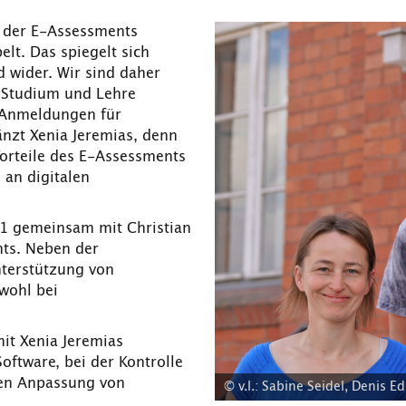
 der E-Assessments
lt. Das spiegelt sich
 wider. Wir sind daher
r Studium und Lehre
e Anmeldungen für
änzt Xenia Jeremias, denn
Vorteile des E-Assessments
 an digitalen
21 gemeinsam mit Christian
ts. Neben der
nterstützung von
wohl bei
it Xenia Jeremias
ftware, bei der Kontrolle
gen Anpassung von
© v.l.: Sabine Seidel, Denis E