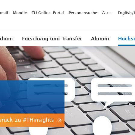
mail
Moodle
TH Online-Portal
Personensuche
A
+
-
English/
udium
Forschung und Transfer
Alumni
Hochs
urück zu #THinsights