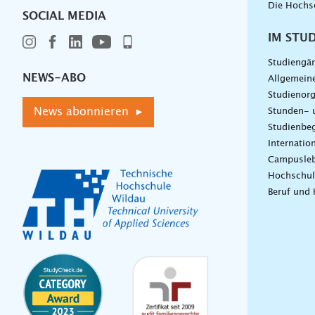
Die Hochs
SOCIAL MEDIA
IM STU
Studiengä
NEWS-ABO
Allgemein
Studienorg
News abonnieren ▸
Stunden- 
Studienbeg
Internatio
Campusle
Hochschul
Beruf und 