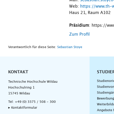
Mail:
sebastian.stoye
Web:
https://www.th-
Haus 21, Raum A102
Präsidium
: https://w
Zum Profil
Verantwortlich für diese Seite:
Sebastian Stoye
KONTAKT
Unterna
STUDIE
Studienori
Technische Hochschule Wildau
Studienvor
Hochschulring 1
Studiengä
15745 Wildau
Bewerbun
Tel:
+49 (0) 3375 / 508 - 300
Weiterbil
▸ Kontaktformular
Angebote 