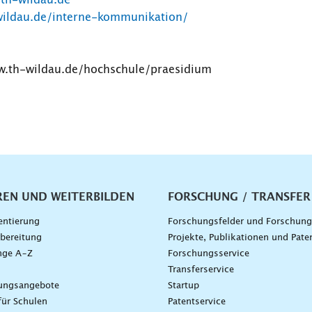
@th-wildau.de
wildau.de/interne-kommunikation/
ww.th-wildau.de/hochschule/praesidium
vigation
REN UND WEITERBILDEN
FORSCHUNG / TRANSFER
entierung
Forschungsfelder und Forschun
bereitung
Projekte, Publikationen und Pate
nge A–Z
Forschungsservice
g
Transferservice
dungsangebote
Startup
für Schulen
Patentservice