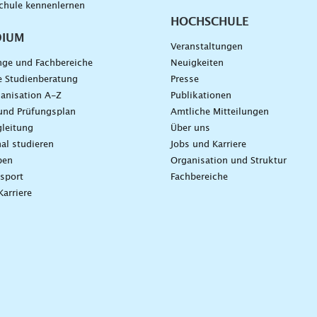
chule kennenlernen
HOCHSCHULE
DIUM
Veranstaltungen
nge und Fachbereiche
Neuigkeiten
e Studienberatung
Presse
anisation A-Z
Publikationen
und Prüfungsplan
Amtliche Mitteilungen
leitung
Über uns
nal studieren
Jobs und Karriere
ben
Organisation und Struktur
sport
Fachbereiche
Karriere