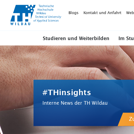
TH-
Wildau
Blogs
Kontakt und Anfahrt
Web
Studieren und Weiterbilden
Im St
#THinsights
Interne News der TH Wildau
Z