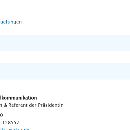
ruefungen
ulkommunikation
 & Referent der Präsidentin
40
9 158557