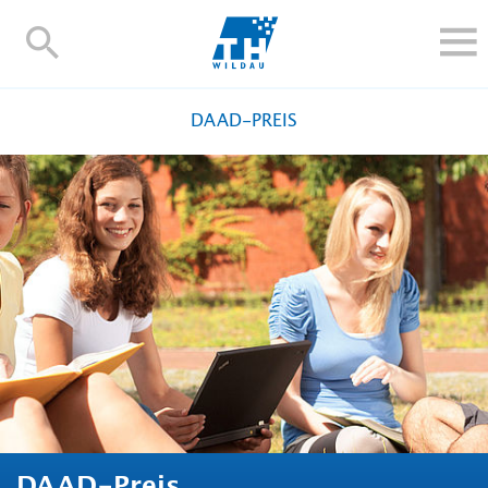
TH-
Wildau
STUDIEREN UND WEITERBILDEN
DAAD-PREIS
IM STUDIUM
FORSCHUNG UND TRANSFER
ALUMNI
HOCHSCHULE
INTERNATIONAL
BESCHÄFTIGTE
Blogs
Kontakt und Anfahrt
Webmail
Moodle
TH Online-Portal
Personensuche
English
DAAD-Preis