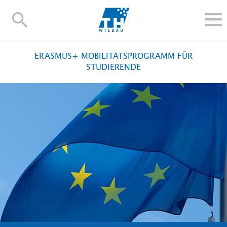
TH-
Wildau
STUDIEREN UND WEITERBILDEN
ERASMUS+ MOBILITÄTSPROGRAMM FÜR
IM STUDIUM
STUDIERENDE
FORSCHUNG UND TRANSFER
ALUMNI
HOCHSCHULE
INTERNATIONAL
BESCHÄFTIGTE
Blogs
Kontakt und Anfahrt
Webmail
Moodle
TH Online-Portal
Personensuche
English