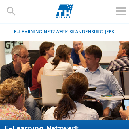
TH-
Wildau
STUDIEREN UND WEITERBILDEN
E-LEARNING NETZWERK BRANDENBURG [EBB]
IM STUDIUM
FORSCHUNG UND TRANSFER
ALUMNI
HOCHSCHULE
INTERNATIONAL
BESCHÄFTIGTE
Blogs
Kontakt und Anfahrt
Webmail
Moodle
TH Online-Portal
Personensuche
English
E-Learning Netzwerk