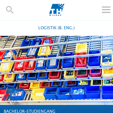
TH-
Wildau
STUDIEREN UND WEITERBILDEN
LOGISTIK (B. ENG.)
IM STUDIUM
FORSCHUNG UND TRANSFER
ALUMNI
HOCHSCHULE
INTERNATIONAL
BESCHÄFTIGTE
Blogs
Kontakt und Anfahrt
Webmail
Moodle
TH Online-Portal
Personensuche
English
BACHELOR-STUDIENGANG