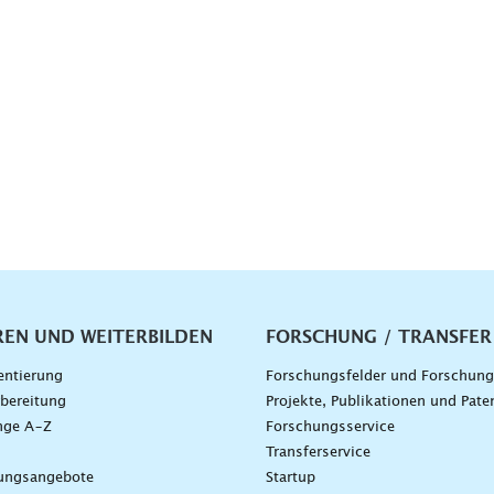
vigation
REN UND WEITERBILDEN
FORSCHUNG / TRANSFER
entierung
Forschungsfelder und Forschun
bereitung
Projekte, Publikationen und Pate
nge A–Z
Forschungsservice
g
Transferservice
dungsangebote
Startup