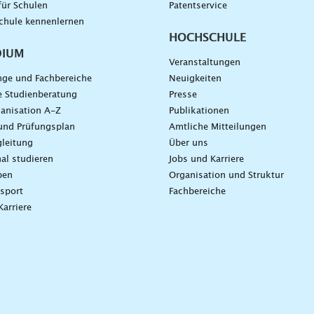
für Schulen
Patentservice
chule kennenlernen
HOCHSCHULE
DIUM
Veranstaltungen
nge und Fachbereiche
Neuigkeiten
e Studienberatung
Presse
anisation A-Z
Publikationen
und Prüfungsplan
Amtliche Mitteilungen
leitung
Über uns
nal studieren
Jobs und Karriere
ben
Organisation und Struktur
sport
Fachbereiche
Karriere