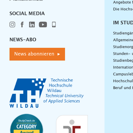
Angebote 
Die Hochs
SOCIAL MEDIA
IM STU
Studiengä
NEWS-ABO
Allgemein
Studienorg
News abonnieren ▸
Stunden- 
Studienbeg
Internatio
Campusle
Hochschul
Beruf und 