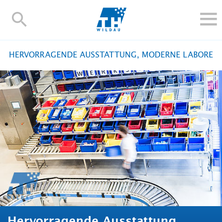
TH-
Wildau
STUDIEREN UND WEITERBILDEN
HERVORRAGENDE AUSSTATTUNG, MODERNE LABORE
IM STUDIUM
FORSCHUNG UND TRANSFER
ALUMNI
HOCHSCHULE
INTERNATIONAL
BESCHÄFTIGTE
Blogs
Kontakt und Anfahrt
Webmail
Moodle
TH Online-Portal
Personensuche
English
Hervorragende Ausstattung,