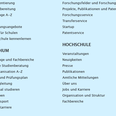
entierung
Forschungsfelder und Forschun
bereitung
Projekte, Publikationen und Pate
nge A–Z
Forschungsservice
g
Transferservice
dungsangebote
Startup
für Schulen
Patentservice
chule kennenlernen
HOCHSCHULE
DIUM
Veranstaltungen
nge und Fachbereiche
Neuigkeiten
e Studienberatung
Presse
anisation A-Z
Publikationen
und Prüfungsplan
Amtliche Mitteilungen
leitung
Über uns
nal studieren
Jobs und Karriere
ben
Organisation und Struktur
sport
Fachbereiche
Karriere