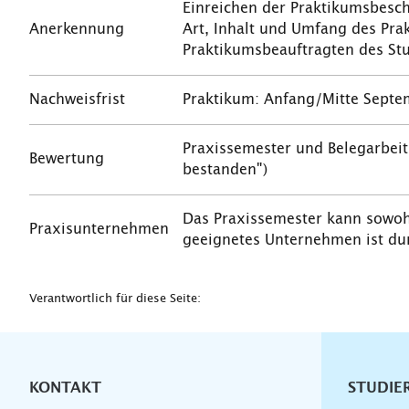
Einreichen der Praktikumsbesc
Anerkennung
Art, Inhalt und Umfang des Pr
Praktikumsbeauftragten des Stu
Nachweisfrist
Praktikum: Anfang/Mitte Septe
Praxissemester und Belegarbeit:
Bewertung
bestanden")
Das Praxissemester kann sowohl
Praxisunternehmen
geeignetes Unternehmen ist dur
Verantwortlich für diese Seite:
KONTAKT
Unterna
STUDIE