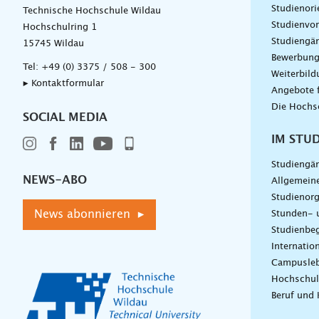
Studienori
Technische Hochschule Wildau
Studienvor
Hochschulring 1
Studiengä
15745 Wildau
Bewerbun
Tel:
+49 (0) 3375 / 508 - 300
Weiterbil
▸ Kontaktformular
Angebote 
Die Hochs
SOCIAL MEDIA
IM STU
Studiengä
NEWS-ABO
Allgemein
Studienorg
News abonnieren ▸
Stunden- 
Studienbeg
Internatio
Campusle
Hochschul
Beruf und 