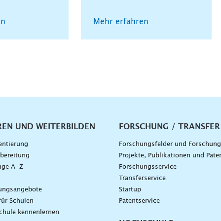
en
Mehr erfahren
vigation
REN UND WEITERBILDEN
FORSCHUNG / TRANSFER
entierung
Forschungsfelder und Forschun
bereitung
Projekte, Publikationen und Pate
nge A–Z
Forschungsservice
g
Transferservice
dungsangebote
Startup
für Schulen
Patentservice
chule kennenlernen