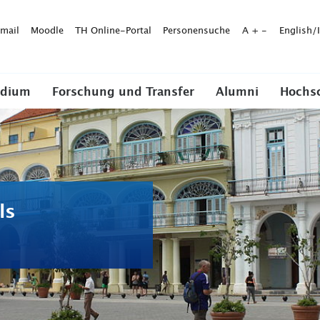
mail
Moodle
TH Online-Portal
Personensuche
A
+
-
English/
udium
Forschung und Transfer
Alumni
Hochs
ls