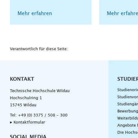
Mehr erfahren
Mehr erfahr
Verantwortlich für diese Seite:
KONTAKT
Unterna
STUDIE
Studienori
Technische Hochschule Wildau
Studienvor
Hochschulring 1
Studiengä
15745 Wildau
Bewerbun
Tel:
+49 (0) 3375 / 508 - 300
Weiterbil
▸ Kontaktformular
Angebote 
Die Hochs
SOCIAL MEDIA