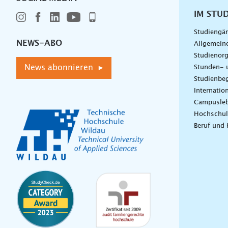
IM STU
Studiengä
NEWS-ABO
Allgemein
Studienorg
News abonnieren ▸
Stunden- 
Studienbeg
Internatio
Campusle
Hochschul
Beruf und 