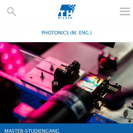
TH-
Wildau
STUDIEREN UND WEITERBILDEN
PHOTONICS (M. ENG.)
IM STUDIUM
FORSCHUNG UND TRANSFER
ALUMNI
HOCHSCHULE
INTERNATIONAL
BESCHÄFTIGTE
Blogs
Kontakt und Anfahrt
Webmail
Moodle
TH Online-Portal
Personensuche
English
MASTER-STUDIENGANG