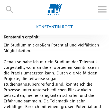
TH-
Wildau
STUDIEREN UND WEITERBILDEN
KONSTANTIN ROOT
IM STUDIUM
Konstantin erzählt:
FORSCHUNG UND TRANSFER
Ein Studium mit großem Potential und vielfältigen
ALUMNI
Möglichkeiten.
HOCHSCHULE
Genau so habe ich mir ein Studium der Telematik
INTERNATIONAL
vorgestellt, wo man die erworbenen Kenntnisse in
BESCHÄFTIGTE
die Praxis umsetzten kann. Durch die vielfältigen
Projekte, die teilweise sogar
Blogs
Kontakt und Anfahrt
Webmail
Moodle
studiengangsübergreifend sind, konnte ich die
TH Online-Portal
Personensuche
English
Prozesse unter unterschiedlichen Blickwinkeln
betrachten, meine Fähigkeiten schärfen und die
Erfahrung sammeln. Da Telematik ein sehr
vielfältiger Bereich mit einem großen Potential und