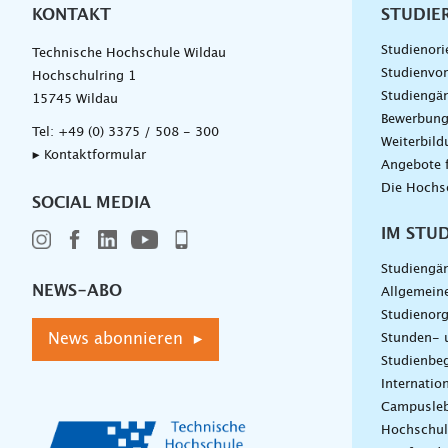
KONTAKT
Unterna
STUDIE
Studienori
Technische Hochschule Wildau
Studienvor
Hochschulring 1
Studiengä
15745 Wildau
Bewerbun
Tel:
+49 (0) 3375 / 508 - 300
Weiterbil
▸ Kontaktformular
Angebote 
Die Hochs
SOCIAL MEDIA
IM STU
Studiengä
NEWS-ABO
Allgemein
Studienorg
News abonnieren ▸
Stunden- 
Studienbeg
Internatio
Campusle
Hochschul