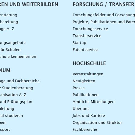
vigation
REN UND WEITERBILDEN
FORSCHUNG / TRANSFER
entierung
Forschungsfelder und Forschun
bereitung
Projekte, Publikationen und Pate
nge A–Z
Forschungsservice
g
Transferservice
dungsangebote
Startup
für Schulen
Patentservice
chule kennenlernen
HOCHSCHULE
DIUM
Veranstaltungen
nge und Fachbereiche
Neuigkeiten
e Studienberatung
Presse
anisation A-Z
Publikationen
und Prüfungsplan
Amtliche Mitteilungen
leitung
Über uns
nal studieren
Jobs und Karriere
ben
Organisation und Struktur
sport
Fachbereiche