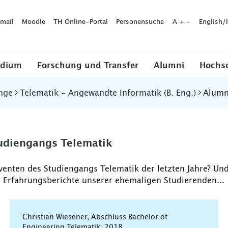
mail
Moodle
TH Online-Portal
Personensuche
A
+
-
English/
udium
Forschung und Transfer
Alumni
Hochs
nge
Telematik - Angewandte Informatik (B. Eng.)
Alumn
udiengangs Telematik
enten des Studiengangs Telematik der letzten Jahre? Und
 Erfahrungsberichte unserer ehemaligen Studierenden...
Christian Wiesener, Abschluss Bachelor of
Engineering Telematik, 2018