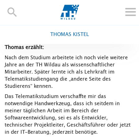
TH-
Wildau
STUDIEREN UND WEITERBILDEN
THOMAS KISTEL
IM STUDIUM
Thomas erzählt:
FORSCHUNG UND TRANSFER
Nach dem Studium arbeitete ich noch viele weitere
ALUMNI
Jahre an der TH Wildau als wissenschaftlicher
HOCHSCHULE
Mitarbeiter. Später lernte ich als Lehrkraft im
Telematikstudiengang die „andere Seite des
INTERNATIONAL
Studierens“ kennen.
BESCHÄFTIGTE
Das Telematikstudium verschaffte mir das
Blogs
Kontakt und Anfahrt
Webmail
Moodle
notwendige Handwerkzeug, dass ich seitdem in
meiner täglichen Arbeit im Bereich der
TH Online-Portal
Personensuche
English
Softwareentwicklung, sei es als Entwickler,
technischer Projektleiter, Geschäftsführer oder jetzt
in der IT-Beratung, jederzeit benötige.