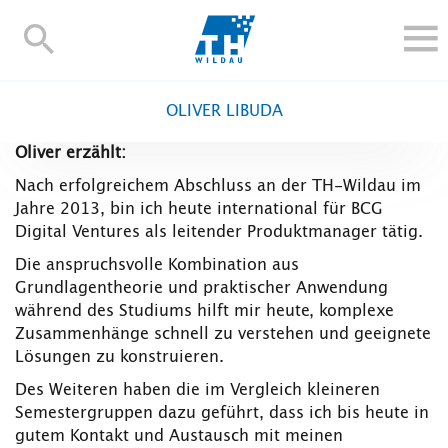
TH-
Wildau
STUDIEREN UND WEITERBILDEN
OLIVER LIBUDA
IM STUDIUM
Oliver erzählt:
FORSCHUNG UND TRANSFER
Nach erfolgreichem Abschluss an der TH-Wildau im
ALUMNI
Jahre 2013, bin ich heute international für BCG
HOCHSCHULE
Digital Ventures als leitender Produktmanager tätig.
INTERNATIONAL
Die anspruchsvolle Kombination aus
Grundlagentheorie und praktischer Anwendung
BESCHÄFTIGTE
während des Studiums hilft mir heute, komplexe
Blogs
Kontakt und Anfahrt
Webmail
Moodle
Zusammenhänge schnell zu verstehen und geeignete
Lösungen zu konstruieren.
TH Online-Portal
Personensuche
English
Des Weiteren haben die im Vergleich kleineren
Semestergruppen dazu geführt, dass ich bis heute in
gutem Kontakt und Austausch mit meinen