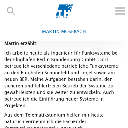
TH-
Wildau
STUDIEREN UND WEITERBILDEN
MARTIN MOSEBACH
IM STUDIUM
Martin erzählt:
FORSCHUNG UND TRANSFER
Ich arbeite heute als Ingenieur für Funksysteme bei
ALUMNI
der Flughafen Berlin Brandenburg GmbH. Dort
HOCHSCHULE
betreue ich verschiedene betriebliche Funksysteme
an den Flughäfen Schönefeld und Tegel sowie am
INTERNATIONAL
neuen BER. Meine Aufgaben bestehen darin, den
BESCHÄFTIGTE
sicheren und fehlerfreien Betrieb der Systeme zu
gewährleisten und sie weiter zu entwickeln. Auch
Blogs
Kontakt und Anfahrt
Webmail
Moodle
betreue ich die Einführung neuer Systeme in
TH Online-Portal
Personensuche
English
Projekten.
Aus dem Telematikstudium helfen mir heute
natürlich vornehmlich die Fächer der