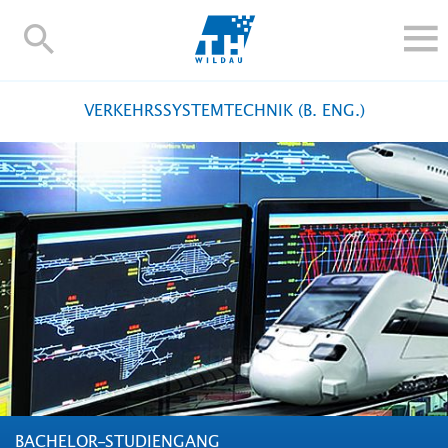
TH-
Wildau
STUDIEREN UND WEITERBILDEN
VERKEHRSSYSTEMTECHNIK (B. ENG.)
IM STUDIUM
FORSCHUNG UND TRANSFER
ALUMNI
HOCHSCHULE
INTERNATIONAL
BESCHÄFTIGTE
Blogs
Kontakt und Anfahrt
Webmail
Moodle
TH Online-Portal
Personensuche
English
BACHELOR-STUDIENGANG