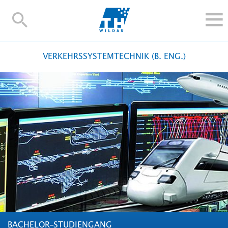
TH-
Wildau
STUDIEREN UND WEITERBILDEN
VERKEHRSSYSTEMTECHNIK (B. ENG.)
IM STUDIUM
FORSCHUNG UND TRANSFER
ALUMNI
HOCHSCHULE
INTERNATIONAL
BESCHÄFTIGTE
Blogs
Kontakt und Anfahrt
Webmail
Moodle
TH Online-Portal
Personensuche
English
BACHELOR-STUDIENGANG