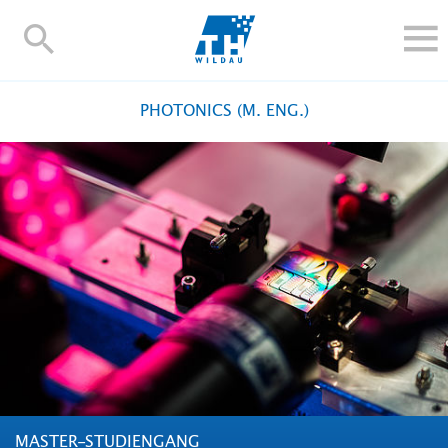
TH-
Wildau
STUDIEREN UND WEITERBILDEN
PHOTONICS (M. ENG.)
IM STUDIUM
FORSCHUNG UND TRANSFER
ALUMNI
HOCHSCHULE
INTERNATIONAL
BESCHÄFTIGTE
Blogs
Kontakt und Anfahrt
Webmail
Moodle
TH Online-Portal
Personensuche
English
MASTER-STUDIENGANG