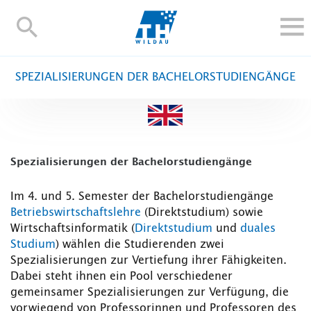
TH-
Wildau
STUDIEREN UND WEITERBILDEN
SPEZIALISIERUNGEN DER BACHELORSTUDIENGÄNGE
IM STUDIUM
FORSCHUNG UND TRANSFER
ALUMNI
HOCHSCHULE
Spezialisierungen der Bachelorstudiengänge
INTERNATIONAL
Im 4. und 5. Semester der Bachelorstudiengänge
BESCHÄFTIGTE
Betriebswirtschaftslehre
(Direktstudium) sowie
Wirtschaftsinformatik (
Direktstudium
und
duales
Blogs
Kontakt und Anfahrt
Webmail
Moodle
Studium
) wählen die Studierenden zwei
TH Online-Portal
Personensuche
English
Spezialisierungen zur Vertiefung ihrer Fähigkeiten.
Dabei steht ihnen ein Pool verschiedener
gemeinsamer Spezialisierungen zur Verfügung, die
vorwiegend von Professorinnen und Professoren des